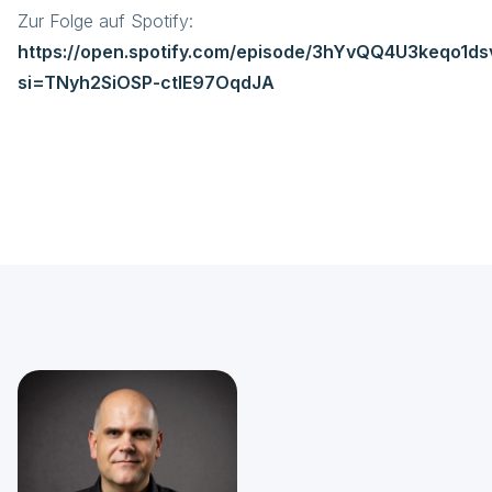
Zur Folge auf Spotify:
https://open.spotify.com/episode/3hYvQQ4U3keqo1d
si=TNyh2SiOSP-ctIE97OqdJA