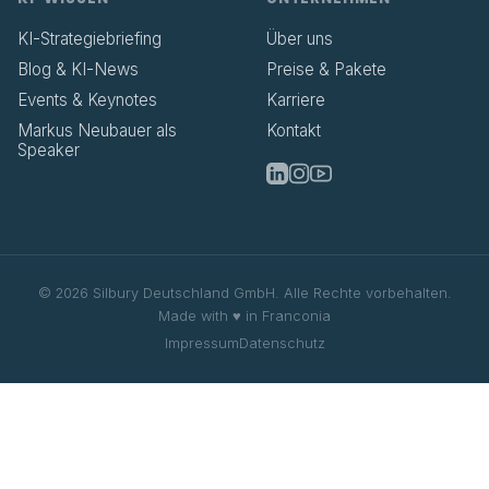
KI-Strategiebriefing
Über uns
Blog & KI-News
Preise & Pakete
Events & Keynotes
Karriere
Markus Neubauer als
Kontakt
Speaker
©
2026
Silbury Deutschland GmbH.
Alle Rechte vorbehalten.
Made with ♥ in Franconia
Impressum
Datenschutz